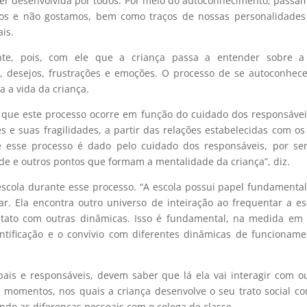
er desenvolvida por todos. Por meio do autoconhecimento, passa
mos e não gostamos, bem como traços de nossas personalidades
ais.
nte
, pois, com ele que a criança passa a entender sobre a
, desejos, frustrações e emoções. O processo de se autoconhec
a a vida da criança.
a que este processo ocorre em função do cuidado dos responsávei
 e suas fragilidades, a partir das relações estabelecidas com os
e esse processo é dado pelo cuidado dos responsáveis, por se
e e outros pontos que formam a mentalidade da criança”, diz.
escola durante esse processo. “A escola possui papel fundamental
ar. Ela encontra outro universo de inteiração ao frequentar a es
ontato com outras dinâmicas. Isso é fundamental, na medida em
entificação e o convívio com diferentes dinâmicas de funcioname
ais e responsáveis, devem saber que lá ela vai interagir com o
s momentos, nos quais a criança desenvolve o seu trato social c
ando as diferenças pessoais com o colega de classe.