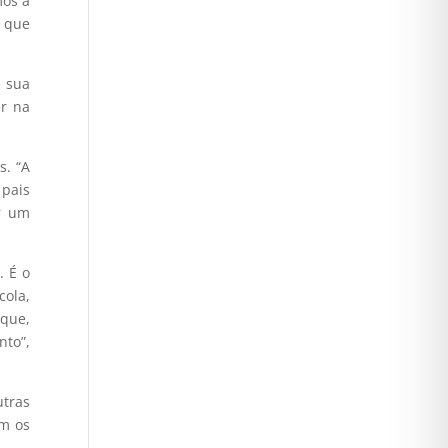
mos a
 que
 sua
er na
s. “A
 pais
r um
. É o
cola,
 que,
nto”,
utras
om os