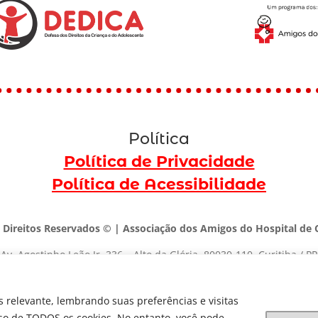
Política
Política de Privacidade
Política de Acessibilidade
 Direitos Reservados © | Associação dos Amigos do Hospital de C
Av. Agostinho Leão Jr, 336 – Alto da Glória, 80030-110, Curitiba / PR
(41) 3091-1000 |
marketing@dedica.org.br
 relevante, lembrando suas preferências e visitas
CNPJ:
79.698.643/0001-00
uso de TODOS os cookies. No entanto, você pode