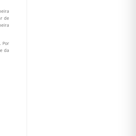
neira
ar de
neira
.
Por
se da