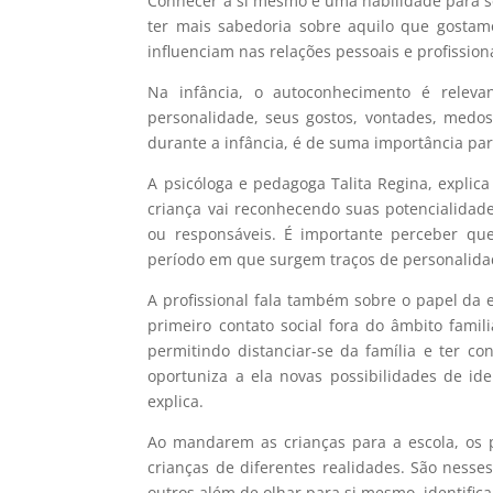
Conhecer a si mesmo é uma habilidade para s
ter mais sabedoria sobre aquilo que gosta
influenciam nas relações pessoais e profission
Na infância, o autoconhecimento é
releva
personalidade, seus gostos, vontades, medos
durante a infância, é de suma
importância
par
A psicóloga e pedagoga Talita Regina, explic
criança vai reconhecendo suas potencialidades
ou responsáveis. É importante perceber qu
período em que surgem traços de personalidad
A profissional fala também sobre o papel da 
primeiro contato social fora do âmbito famili
permitindo distanciar-se da família e ter c
oportuniza a ela novas possibilidades de id
explica.
Ao mandarem as crianças para a escola, os p
crianças de diferentes realidades. São nesse
outros além de olhar para si mesmo, identific