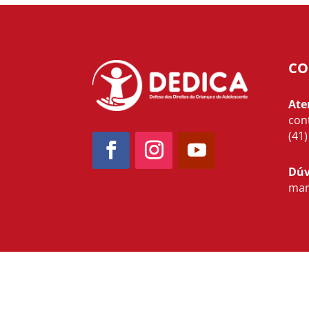
CO
Ate
con
(41
Dúv
mar