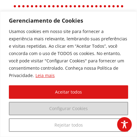
Gerenciamento de Cookies
Política
Usamos cookies em nosso site para fornecer a
Política de Privacidade
experiência mais relevante, lembrando suas preferências
Política de Acessibilidade
e visitas repetidas. Ao clicar em “Aceitar Todos”, você
concorda com o uso de TODOS os cookies. No entanto,
você pode visitar "Configurar Cookies" para fornecer um
Todos os Direitos Reservados © | Associação dos
consentimento controlado. Conheça nossa Política de
Amigos do Hospital de Clínicas ®
Privacidade.
Leia mais
Av. Agostinho Leão Jr, 336 – Alto da Glória, 80030-
110, Curitiba / PR
Aceitar todos
(41) 3091-1000 |
marketing@dedica.org.br
Configurar Cookies
CNPJ:
79.698.643/0001-00
Rejeitar todos