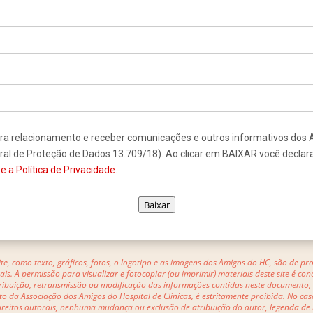
ra relacionamento e receber comunicações e outros informativos dos 
ral de Proteção de Dados 13.709/18). Ao clicar em BAIXAR você declara
a Política de Privacidade.
Baixar
ite, como texto, gráficos, fotos, o logotipo e as imagens dos Amigos do HC, são de p
rais. A permissão para visualizar e fotocopiar (ou imprimir) materiais deste site é 
tribuição, retransmissão ou modificação das informações contidas neste documento,
to da Associação dos Amigos do Hospital de Clínicas, é estritamente proibida. No cas
ireitos autorais, nenhuma mudança ou exclusão de atribuição do autor, legenda de m