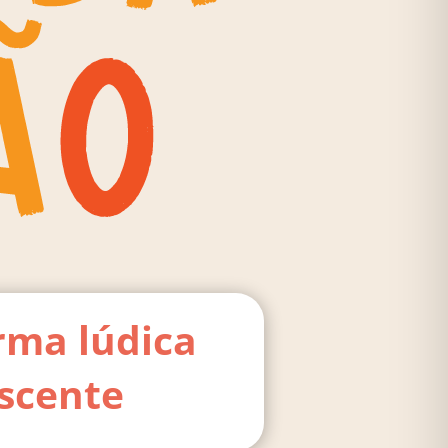
rma lúdica
escente