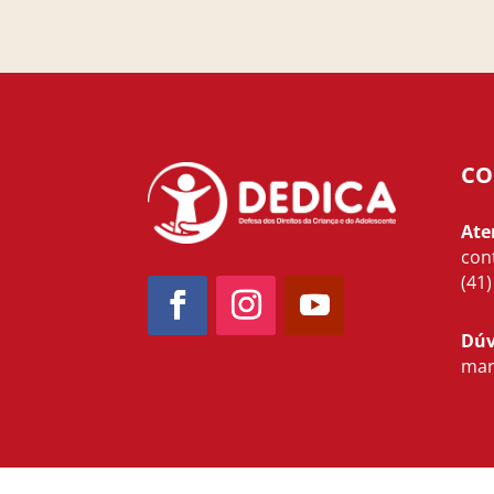
CO
Ate
con
(41
Dúv
mar