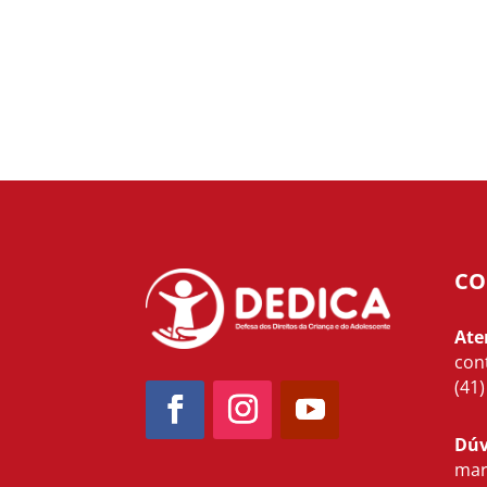
CO
Ate
con
(41
Dúv
mar