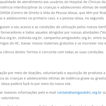
ualidade de atendimento aos usuários do Hospital de Clínicas da
ência interdisciplinar às crianças e adolescentes vítimas de vio
DIVIDA (Centro de Direito à Vida da Pessoa Idosa), que têm por fin
as e adolescentes no primeiro caso, e a pessoa idosa, no segundo.
gulam o seu acesso e as condições de utilização pelos nossos benf
s, fornecedores e todos aqueles atingidos por nossas atividades (“V
ca.org.br, cedivida.org.br, campanha.amigosdohc.org.br, entre outr
Amigos do HC, baixar nossos materiais gratuitos e se inscrever nos
ara ciência destes Termos e concorda com todas as suas condições.
iação por meio de doações, voluntariado e aquisição de produtos 
cia às crianças e adolescentes vítimas de violência grave ou gravís
idosa poderá fazê-lo por meio do nosso site.
tar maiores informações pelo e-mail
contato@amigosdohc.org.br
ou
voluntários.