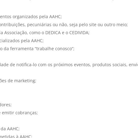
eventos organizados pela AAHC;
ntribuições, pecuniárias ou não, seja pelo site ou outro meio;
la Associação, como o DEDICA e o CEDIVIDA;
cializados pela AAHC;
io da ferramenta “trabalhe conosco”;
dade de notifica-lo com os próximos eventos, produtos sociais, e
ões de marketing;
dores;
e emitir cobranças;
s da AAHC;
metidas à AAHC;