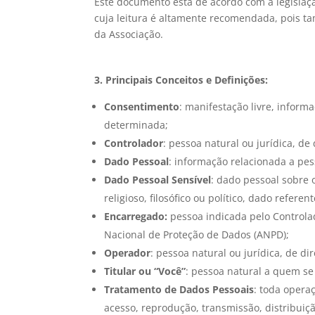
Este documento está de acordo com a legislação
cuja leitura é altamente recomendada, pois ta
da Associação.
3. Principais Conceitos e Definições:
Consentimento
: manifestação livre, inform
determinada;
Controlador
: pessoa natural ou jurídica, d
Dado Pessoal
: informação relacionada a pess
Dado Pessoal Sensível
: dado pessoal sobre o
religioso, filosófico ou político, dado refe
Encarregado:
pessoa indicada pelo Controla
Nacional de Proteção de Dados (ANPD);
Operador
: pessoa natural ou jurídica, de 
Titular ou “Você”
: pessoa natural a quem se
Tratamento de Dados Pessoais
: toda opera
acesso, reprodução, transmissão, distribui