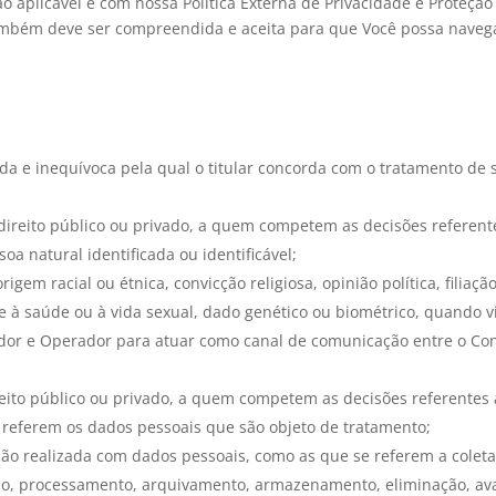
 aplicável e com nossa Política Externa de Privacidade e Proteção d
mbém deve ser compreendida e aceita para que Você possa navegar 
ada e inequívoca pela qual o titular concorda com o tratamento de
e direito público ou privado, a quem competem as decisões referen
oa natural identificada ou identificável;
rigem racial ou étnica, convicção religiosa, opinião política, filiaç
rente à saúde ou à vida sexual, dado genético ou biométrico, quando
dor e Operador para atuar como canal de comunicação entre o Cont
direito público ou privado, a quem competem as decisões referentes
 referem os dados pessoais que são objeto de tratamento;
ção realizada com dados pessoais, como as que se referem a coleta, 
ção, processamento, arquivamento, armazenamento, eliminação, ava