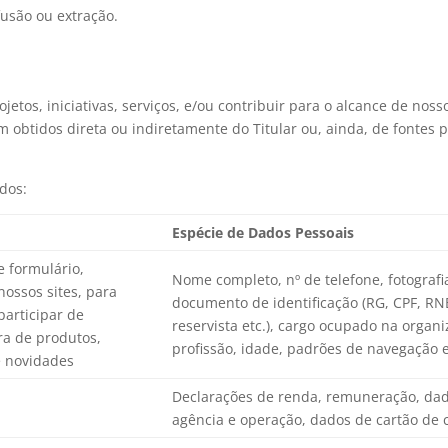
fusão ou extração.
jetos, iniciativas, serviços, e/ou contribuir para o alcance de no
obtidos direta ou indiretamente do Titular ou, ainda, de fontes 
ados:
Espécie de Dados Pessoais
e formulário,
Nome completo, nº de telefone, fotografi
nossos sites, para
documento de identificação (RG, CPF, RNE
participar de
reservista etc.), cargo ocupado na organi
a de produtos,
profissão, idade, padrões de navegação 
e novidades
Declarações de renda, remuneração, da
agência e operação, dados de cartão de cr