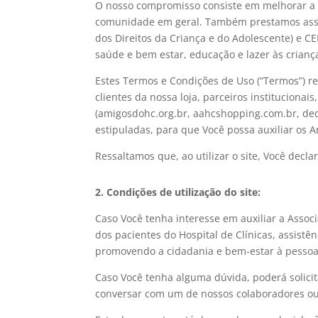
O nosso compromisso consiste em melhorar a q
comunidade em geral. Também prestamos assist
dos Direitos da Criança e do Adolescente) e CE
saúde e bem estar, educação e lazer às crianç
Estes Termos e Condições de Uso (“Termos”) re
clientes da nossa loja, parceiros institucionai
(amigosdohc.org.br, aahcshopping.com.br, dedi
estipuladas, para que Você possa auxiliar os 
Ressaltamos que, ao utilizar o site, Você decl
2. Condições de utilização do site:
Caso Você tenha interesse em auxiliar a Assoc
dos pacientes do Hospital de Clínicas, assistên
promovendo a cidadania e bem-estar à pessoa 
Caso Você tenha alguma dúvida, poderá solici
conversar com um de nossos colaboradores ou 