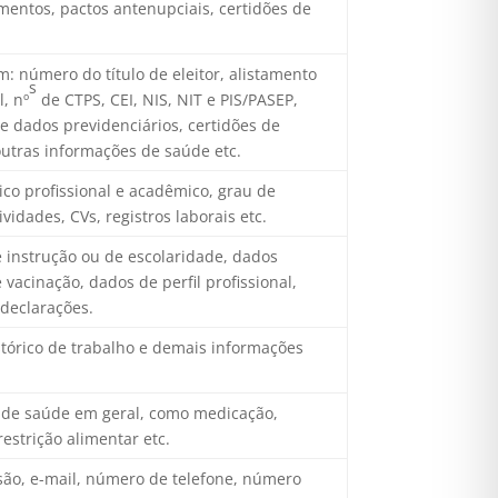
namentos, pactos antenupciais, certidões de
: número do título de eleitor, alistamento
s
l, nº
de CTPS, CEI, NIS, NIT e PIS/PASEP,
 e dados previdenciários, certidões de
outras informações de saúde etc.
ico profissional e acadêmico, grau de
vidades, CVs, registros laborais etc.
e instrução ou de escolaridade, dados
vacinação, dados de perfil profissional,
 declarações.
stórico de trabalho e demais informações
os de saúde em geral, como medicação,
restrição alimentar etc.
ssão, e-mail, número de telefone, número