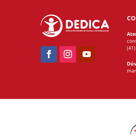
CO
Ate
con
(41
Dúv
mar