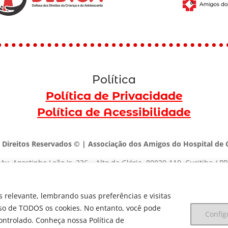
Política
Política de Privacidade
Política de Acessibilidade
 Direitos Reservados © | Associação dos Amigos do Hospital de C
Av. Agostinho Leão Jr, 336 – Alto da Glória, 80030-110, Curitiba / PR
(41) 3091-1000 |
marketing@dedica.org.br
 relevante, lembrando suas preferências e visitas
CNPJ:
79.698.643/0001-00
uso de TODOS os cookies. No entanto, você pode
Config
ontrolado. Conheça nossa Política de