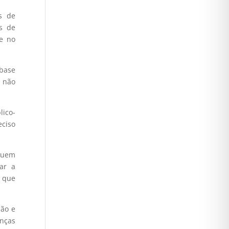
s de
s de
te no
 base
a não
lico-
eciso
iquem
ar a
s que
são e
enças