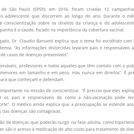
a de São Paulo (SPSP), em 2016, foram criadas 12 campanha
 do adolescente que discorrem ao longo do ano. Durante o mê
 conscientização sobre os direitos da criança e do adolescen
anha é a saúde, focado na importância da cobertura vacinal.
do, Dr. Claudio Barsanti explica que o tema foi escolhido com
demia. ”As informações distorcidas levaram pais e responsáveis 
 de casos de doenças preveníveis”.
onsáveis, professores e todos aqueles que têm contato com o púb
r menores em tamanho e em peso, mas nunca em direitos”. É pr
s para que conheçam e defendam.
importante na missão de conscientizar. “É preciso que eles expl
ar os pais e responsáveis de como a não-vacinação pode lev
orte”. O médico ainda explica que a preocupação se estende ao
s das doenças são contagiosas.
nção de doenças que poderão surgir na fase adulta, como hiperten
tes são o acesso à medicação de alto custo para tratamento de do