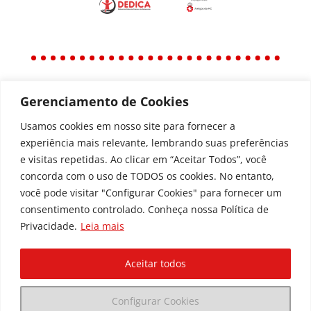
Gerenciamento de Cookies
Política
Política de Privacidade
Usamos cookies em nosso site para fornecer a
experiência mais relevante, lembrando suas preferências
Política de Acessibilidade
e visitas repetidas. Ao clicar em “Aceitar Todos”, você
concorda com o uso de TODOS os cookies. No entanto,
você pode visitar "Configurar Cookies" para fornecer um
Todos os Direitos Reservados © | Associação dos
consentimento controlado. Conheça nossa Política de
Amigos do Hospital de Clínicas ®
Privacidade.
Leia mais
Av. Agostinho Leão Jr, 336 – Alto da Glória, 80030-
110, Curitiba / PR
Aceitar todos
(41) 3091-1000 |
marketing@dedica.org.br
Configurar Cookies
CNPJ:
79.698.643/0001-00