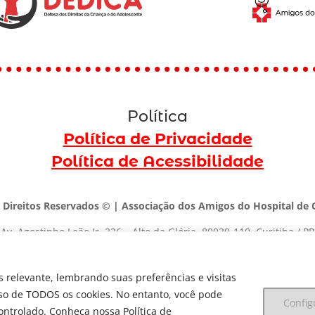
Política
Política de Privacidade
Política de Acessibilidade
 Direitos Reservados © | Associação dos Amigos do Hospital de C
Av. Agostinho Leão Jr, 336 – Alto da Glória, 80030-110, Curitiba / PR
(41) 3091-1000 |
marketing@dedica.org.br
 relevante, lembrando suas preferências e visitas
CNPJ:
79.698.643/0001-00
uso de TODOS os cookies. No entanto, você pode
Config
ontrolado. Conheça nossa Política de