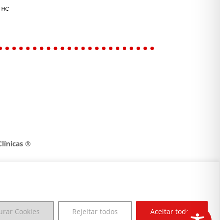
línicas ®
urar Cookies
Rejeitar todos
Aceitar todos