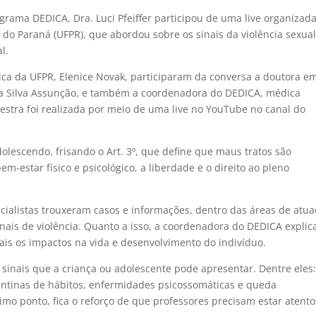
grama DEDICA, Dra. Luci Pfeiffer participou de uma live organizad
do Paraná (UFPR), que abordou sobre os sinais da violência sexua
al.
ca da UFPR, Elenice Novak, participaram da conversa a doutora e
 da Silva Assunção, e também a coordenadora do DEDICA, médica
palestra foi realizada por meio de uma live no YouTube no canal do
dolescendo, frisando o Art. 3º, que define que maus tratos são
-estar físico e psicológico, a liberdade e o direito ao pleno
cialistas trouxeram casos e informações, dentro das áreas de atu
ais de violência. Quanto a isso, a coordenadora do DEDICA explic
uais os impactos na vida e desenvolvimento do indivíduo.
 sinais que a criança ou adolescente pode apresentar. Dentre eles
inas de hábitos, enfermidades psicossomáticas e queda
timo ponto, fica o reforço de que professores precisam estar atento