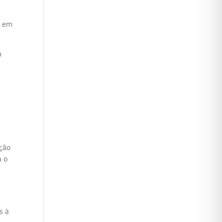
a
l em
m
ação
a o
:
s à