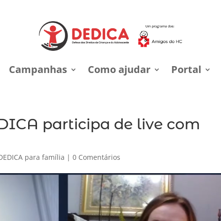
Campanhas
Como ajudar
Portal
ICA participa de live com
R
DEDICA para família
|
0 Comentários