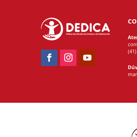
CO
Ate
con
(41
Dúv
mar