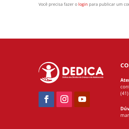
Você precisa fazer o
login
para publicar um co
CO
Ate
con
(41
Dúv
mar