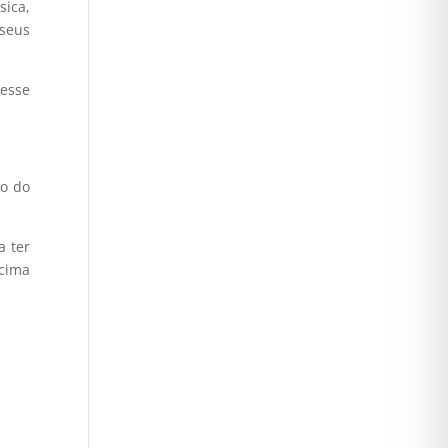
sica,
 seus
 esse
no do
a ter
 cima