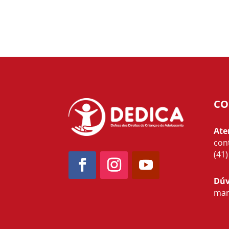
CO
Ate
con
(41
Dúv
mar