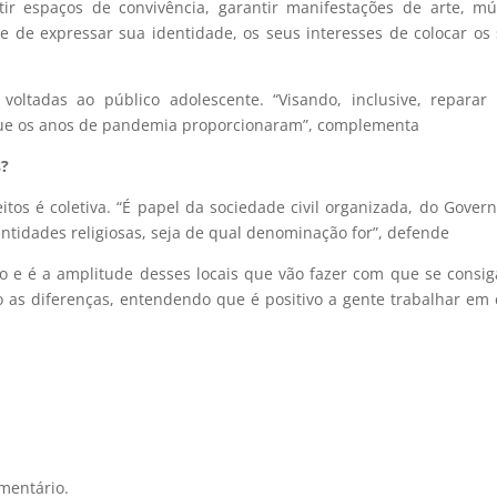
ir espaços de convivência, garantir manifestações de arte, mú
te de expressar sua identidade, os seus interesses de colocar os
voltadas ao público adolescente. “Visando, inclusive, reparar
que os anos de pandemia proporcionaram”, complementa
s?
tos é coletiva. “É papel da sociedade civil organizada, do Gover
entidades religiosas, seja de qual denominação for”, defende
vo e é a amplitude desses locais que vão fazer com que se consig
o as diferenças, entendendo que é positivo a gente trabalhar em
mentário.