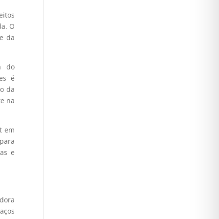
eitos
da. O
te da
a do
tes é
o da
te na
it em
 para
as e
adora
paços