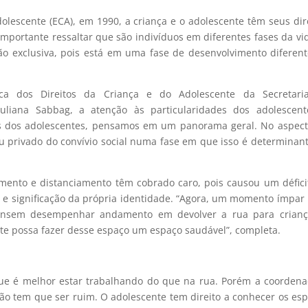
olescente (ECA), em 1990, a criança e o adolescente têm seus dir
 importante ressaltar que são indivíduos em diferentes fases da vi
ção exclusiva, pois está em uma fase de desenvolvimento diferen
ca dos Direitos da Criança e do Adolescente da Secretari
 Juliana Sabbag, a atenção às particularidades dos adolescen
s dos adolescentes, pensamos em um panorama geral. No aspect
u privado do convívio social numa fase em que isso é determinan
lamento e distanciamento têm cobrado caro, pois causou um défic
 e significação da própria identidade. “Agora, um momento ímpar
ensem desempenhar andamento em devolver a rua para crianç
te possa fazer desse espaço um espaço saudável”, completa.
ue é melhor estar trabalhando do que na rua. Porém a coorden
não tem que ser ruim. O adolescente tem direito a conhecer os es