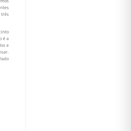
temos
entes
três
cinto
o é a
dos e
sar.
 lado