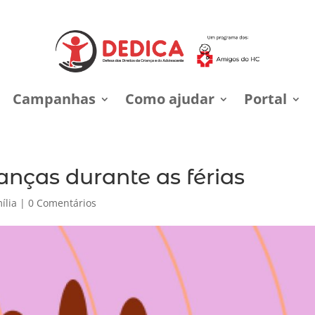
Campanhas
Como ajudar
Portal
anças durante as férias
ília
|
0 Comentários