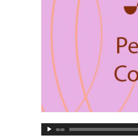
Tocador
00:00
de