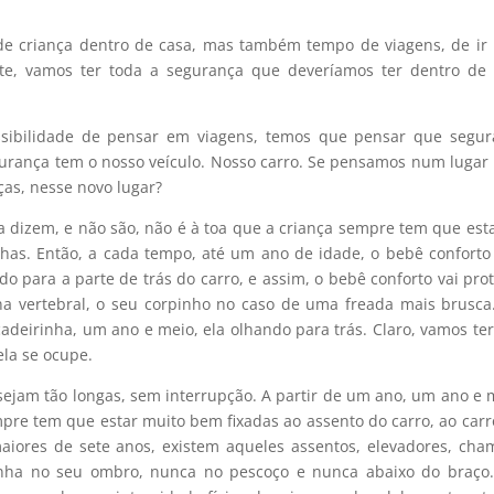
setas
para
de criança dentro de casa, mas também tempo de viagens, de ir
cima
nte, vamos ter toda a segurança que deveríamos ter dentro de
ou
para
sibilidade de pensar em viagens, temos que pensar que segur
baixo
gurança tem o nosso veículo. Nosso carro. Se pensamos num lugar
para
ças, nesse novo lugar?
aume
ou
 dizem, e não são, não é à toa que a criança sempre tem que est
dimin
inhas. Então, a cada tempo, até um ano de idade, o bebê confort
o
do para a parte de trás do carro, e assim, o bebê conforto vai pro
volum
na vertebral, o seu corpinho no caso de uma freada mais brusca
adeirinha, um ano e meio, ela olhando para trás. Claro, vamos te
ela se ocupe.
sejam tão longas, sem interrupção. A partir de um ano, um ano e 
empre tem que estar muito bem fixadas ao assento do carro, ao carr
 maiores de sete anos, existem aqueles assentos, elevadores, ch
venha no seu ombro, nunca no pescoço e nunca abaixo do braço