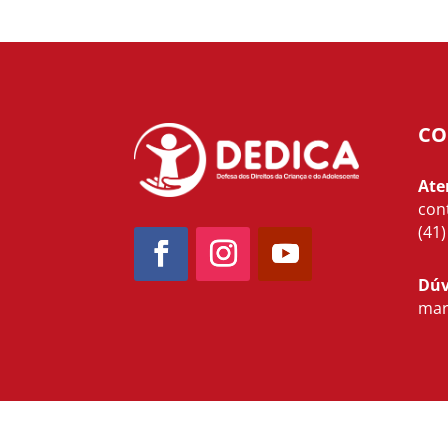
CO
Ate
con
(41
Dúv
mar