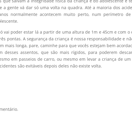
os que salvam a integridade física da criança e do adolescente e 
e a gente vá dar só uma volta na quadra. Até a maioria dos acid
anos normalmente acontecem muito perto, num perímetro de 
olescente.
só vai poder estar lá a partir de uma altura de 1m e 45cm e com o 
rês pontas. A segurança da criança é nossa responsabilidade e nã
gem mais longa, pare, caminhe para que vocês estejam bem acorda
m desses assentos, que são mais rígidos, para poderem descan
esmo em passeios de carro, ou mesmo em levar a criança de um
identes são evitáveis depois deles não existe volta.
mentário.