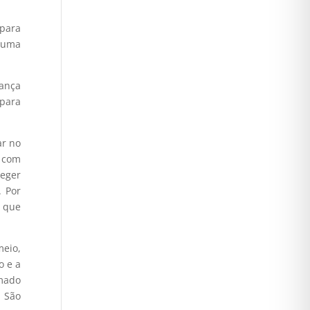
 para
 uma
ança
 para
ntar
ar no
uir
o com
teger
e.
. Por
r que
meio,
o e a
amado
. São