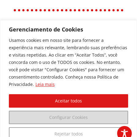
Gerenciamento de Cookies
Política
Política de Privacidade
Usamos cookies em nosso site para fornecer a
experiência mais relevante, lembrando suas preferências
Política de Acessibilidade
e visitas repetidas. Ao clicar em “Aceitar Todos”, você
concorda com o uso de TODOS os cookies. No entanto,
você pode visitar "Configurar Cookies" para fornecer um
Todos os Direitos Reservados © | Associação dos
consentimento controlado. Conheça nossa Política de
Amigos do Hospital de Clínicas ®
Privacidade.
Leia mais
Av. Agostinho Leão Jr, 336 – Alto da Glória, 80030-
110, Curitiba / PR
Aceitar todos
(41) 3091-1000 |
marketing@dedica.org.br
Configurar Cookies
CNPJ:
79.698.643/0001-00
Rejeitar todos