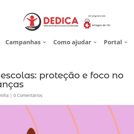
Campanhas
Como ajudar
Portal
 escolas: proteção e foco no
anças
mília
|
0 Comentários