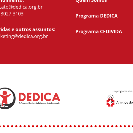
ndimento:
Quem Somos
tato@dedica.org.br
) 3027-3103
Programa DEDICA
idas e outros assuntos:
Programa CEDIVIDA
keting@dedica.org.br