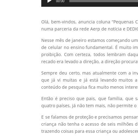
00:00
de
áudio
Olá, bem-vindos, anuncia coluna “Pequenas C
numa parceria da rede Aerp de notícia e DED
Nesse mês de janeiro estamos começando uma 
de celular no ensino fundamental. É muito im
proibição. Com certeza, todos lembram daque
recado era levado a direção, a direção procura
Sempre deu certo, mas atualmente com a inv
que já vi muitas e já está levando muitos a
conteúdo de pesquisa fica muito menos interes
Então é preciso que pais, que família, que
quatro países, já não tem mais, não permite o
E se falamos de proteção e precisamos pensa
criança não tenha o acesso de seis milhões 
trazendo coisas para essa criança ou adolesce