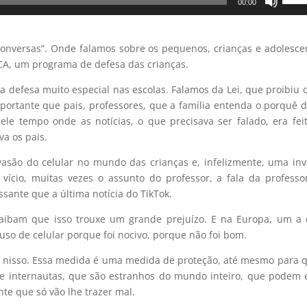
00:00
as
setas
para
onversas”. Onde falamos sobre os pequenos, crianças e adolesce
cima
ICA, um programa de defesa das crianças.
ou
defesa muito especial nas escolas. Falamos da Lei, que proibiu 
para
portante que pais, professores, que a família entenda o porquê 
baixo
le tempo onde as notícias, o que precisava ser falado, era fei
para
va os pais.
aume
ou
asão do celular no mundo das crianças e, infelizmente, uma in
dimin
 vício, muitas vezes o assunto do professor, a fala da professo
o
sante que a última notícia do TikTok.
volum
 saibam que isso trouxe um grande prejuízo. E na Europa, um a
 uso de celular porque foi nocivo, porque não foi bom.
r nisso. Essa medida é uma medida de proteção, até mesmo para 
de internautas, que são estranhos do mundo inteiro, que podem 
nte que só vão lhe trazer mal.