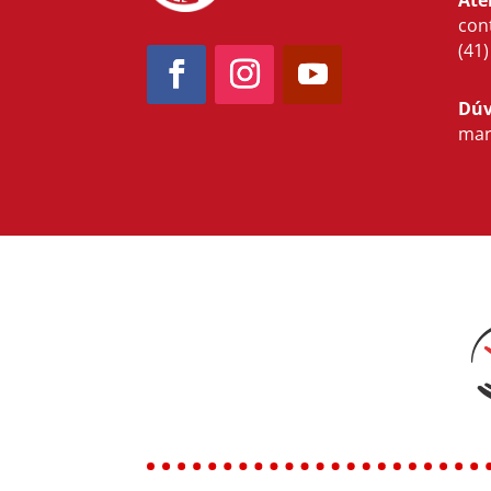
Ate
con
(41
Dúv
mar