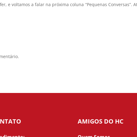
fer, e voltamos a falar na próxima coluna “Pequenas Conversas”. At
mentário.
NTATO
AMIGOS DO HC