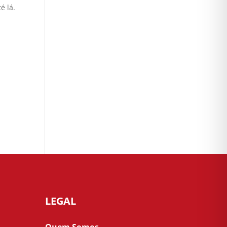
é lá.
LEGAL