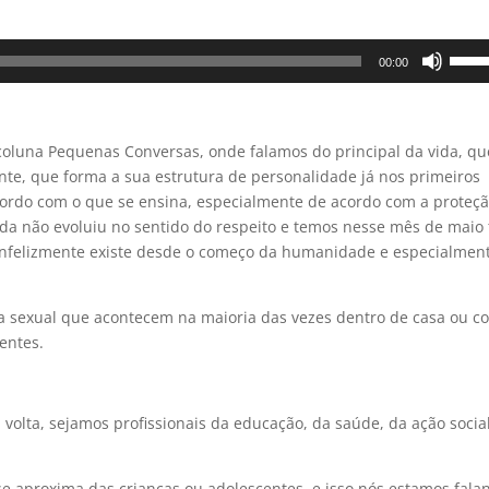
Use
00:00
as
setas
para
coluna Pequenas Conversas, onde falamos do principal da vida, qu
cima
ente, que forma a sua estrutura de personalidade já nos primeiros
ou
ordo com o que se ensina, especialmente de acordo com a proteçã
para
a não evoluiu no sentido do respeito e temos nesse mês de maio
baixo
infelizmente existe desde o começo da humanidade e especialmen
para
aume
ou
ia sexual que acontecem na maioria das vezes dentro de casa ou c
dimin
entes.
o
volum
 volta, sejamos profissionais da educação, da saúde, da ação socia
 aproxima das crianças ou adolescentes, e isso nós estamos fala