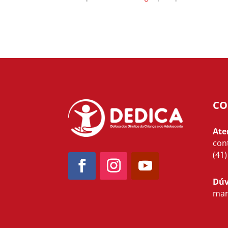
CO
Ate
con
(41
Dúv
mar