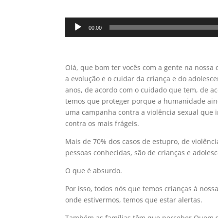
Tocador
00:00
de
áudio
Olá, que bom ter vocês com a gente na nossa 
a evolução e o cuidar da criança e do adolesc
anos, de acordo com o cuidado que tem, de ac
temos que proteger porque a humanidade aind
uma campanha contra a violência sexual que 
contra os mais frágeis.
Mais de 70% dos casos de estupro, de violênc
pessoas conhecidas, são de crianças e adolesc
O que é absurdo.
Por isso, todos nós que temos crianças à nossa
onde estivermos, temos que estar alertas.
Também as famílias têm que perceber Quem se