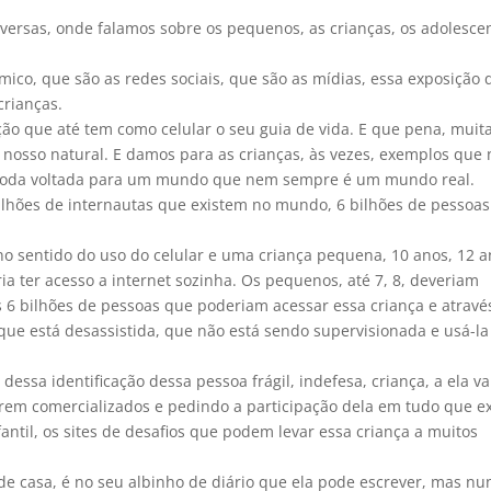
para
ersas, onde falamos sobre os pequenos, as crianças, os adolesce
cima
ou
ico, que são as redes sociais, que são as mídias, essa exposição 
para
crianças.
baixo
ão que até tem como celular o seu guia de vida. E que pena, muit
para
 nosso natural. E damos para as crianças, às vezes, exemplos que
aume
, toda voltada para um mundo que nem sempre é um mundo real.
ou
lhões de internautas que existem no mundo, 6 bilhões de pessoa
dimin
o
 no sentido do uso do celular e uma criança pequena, 10 anos, 12 a
volum
ia ter acesso a internet sozinha. Os pequenos, até 7, 8, deveriam
os 6 bilhões de pessoas que poderiam acessar essa criança e atravé
a que está desassistida, que não está sendo supervisionada e usá-la
tir dessa identificação dessa pessoa frágil, indefesa, criança, a ela va
erem comercializados e pedindo a participação dela em tudo que ex
fantil, os sites de desafios que podem levar essa criança a muitos
 de casa, é no seu albinho de diário que ela pode escrever, mas nu