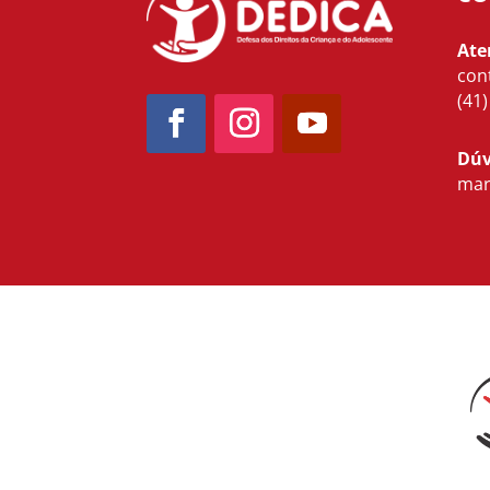
Ate
con
(41
Dúv
mar