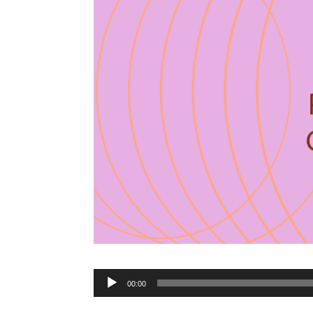
Tocador
00:00
de
áudio