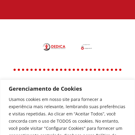
Gerenciamento de Cookies
Política
Política de Privacidade
Usamos cookies em nosso site para fornecer a
experiência mais relevante, lembrando suas preferências
Política de Acessibilidade
e visitas repetidas. Ao clicar em “Aceitar Todos”, você
concorda com o uso de TODOS os cookies. No entanto,
você pode visitar "Configurar Cookies" para fornecer um
Todos os Direitos Reservados © | Associação dos