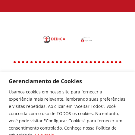
Gerenciamento de Cookies
Política
Política de Privacidade
Usamos cookies em nosso site para fornecer a
experiência mais relevante, lembrando suas preferências
Política de Acessibilidade
e visitas repetidas. Ao clicar em “Aceitar Todos”, você
concorda com o uso de TODOS os cookies. No entanto,
você pode visitar "Configurar Cookies" para fornecer um
Todos os Direitos Reservados © | Associação dos
consentimento controlado. Conheça nossa Política de
Amigos do Hospital de Clínicas ®