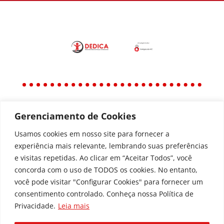
Gerenciamento de Cookies
Política
Política de Privacidade
Usamos cookies em nosso site para fornecer a
experiência mais relevante, lembrando suas preferências
Política de Acessibilidade
e visitas repetidas. Ao clicar em “Aceitar Todos”, você
concorda com o uso de TODOS os cookies. No entanto,
você pode visitar "Configurar Cookies" para fornecer um
Todos os Direitos Reservados © | Associação dos
consentimento controlado. Conheça nossa Política de
Amigos do Hospital de Clínicas ®
Privacidade.
Leia mais
Av. Agostinho Leão Jr, 336 – Alto da Glória, 80030-
110, Curitiba / PR