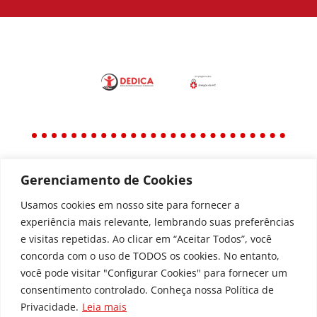
Gerenciamento de Cookies
Política
Política de Privacidade
Usamos cookies em nosso site para fornecer a
experiência mais relevante, lembrando suas preferências
Política de Acessibilidade
e visitas repetidas. Ao clicar em “Aceitar Todos”, você
concorda com o uso de TODOS os cookies. No entanto,
você pode visitar "Configurar Cookies" para fornecer um
Todos os Direitos Reservados © | Associação dos
consentimento controlado. Conheça nossa Política de
Amigos do Hospital de Clínicas ®
Privacidade.
Leia mais
Av. Agostinho Leão Jr, 336 – Alto da Glória, 80030-