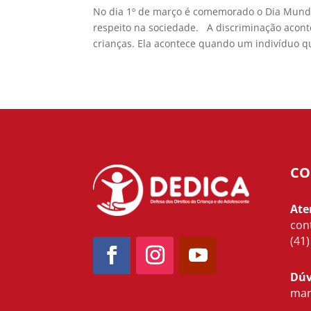
No dia 1º de março é comemorado o Dia Mundi
respeito na sociedade. A discriminação acon
crianças. Ela acontece quando um indivíduo qu
CO
Ate
con
(41
Dúv
mar