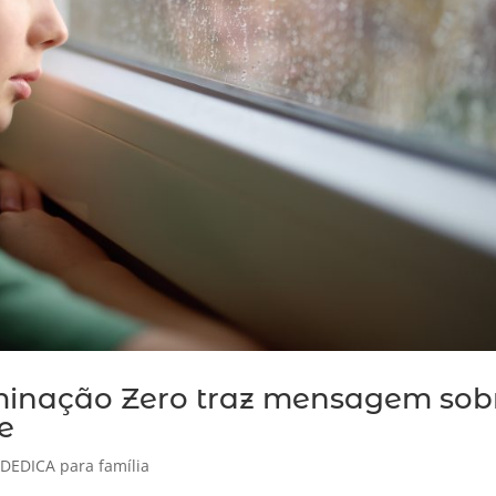
minação Zero traz mensagem sob
e
,
DEDICA para família