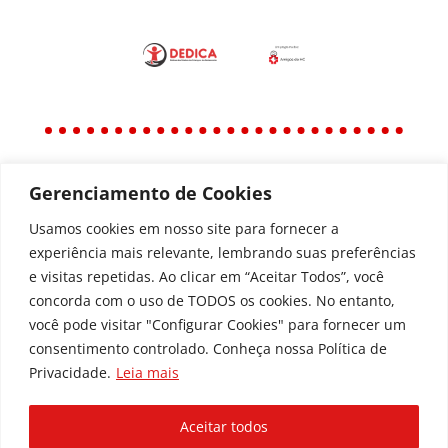
Gerenciamento de Cookies
Política
Política de Privacidade
Usamos cookies em nosso site para fornecer a
experiência mais relevante, lembrando suas preferências
Política de Acessibilidade
e visitas repetidas. Ao clicar em “Aceitar Todos”, você
concorda com o uso de TODOS os cookies. No entanto,
você pode visitar "Configurar Cookies" para fornecer um
Todos os Direitos Reservados © | Associação dos
consentimento controlado. Conheça nossa Política de
Amigos do Hospital de Clínicas ®
Privacidade.
Leia mais
Av. Agostinho Leão Jr, 336 – Alto da Glória, 80030-
110, Curitiba / PR
Aceitar todos
(41) 3091-1000 |
marketing@dedica.org.br