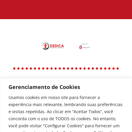
Gerenciamento de Cookies
Política
Política de Privacidade
Usamos cookies em nosso site para fornecer a
experiência mais relevante, lembrando suas preferências
Política de Acessibilidade
e visitas repetidas. Ao clicar em “Aceitar Todos”, você
concorda com o uso de TODOS os cookies. No entanto,
você pode visitar "Configurar Cookies" para fornecer um
Todos os Direitos Reservados © | Associação dos