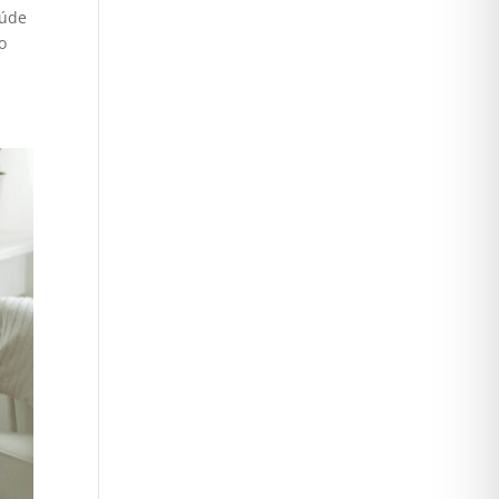
aúde
o