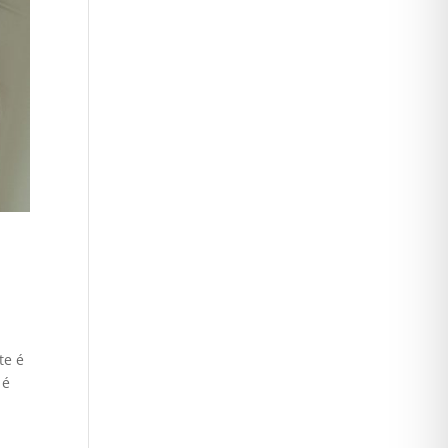
te é
 é