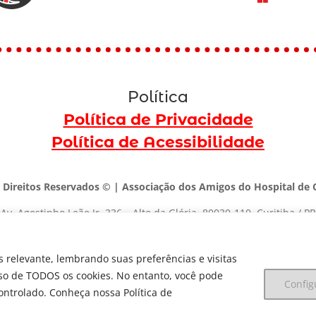
Política
Política de Privacidade
Política de Acessibilidade
 Direitos Reservados © | Associação dos Amigos do Hospital de C
Av. Agostinho Leão Jr, 336 – Alto da Glória, 80030-110, Curitiba / PR
(41) 3091-1000 |
marketing@dedica.org.br
 relevante, lembrando suas preferências e visitas
CNPJ:
79.698.643/0001-00
uso de TODOS os cookies. No entanto, você pode
Config
ontrolado. Conheça nossa Política de