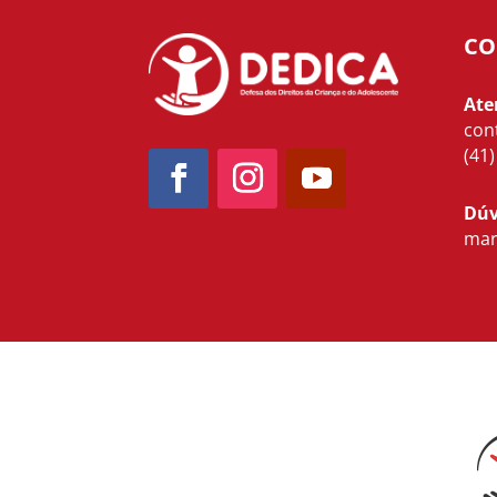
CO
Ate
con
(41
Dúv
mar