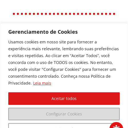
Gerenciamento de Cookies
Política
Política de Privacidade
Usamos cookies em nosso site para fornecer a
experiência mais relevante, lembrando suas preferências
Política de Acessibilidade
e visitas repetidas. Ao clicar em “Aceitar Todos”, você
concorda com o uso de TODOS os cookies. No entanto,
você pode visitar "Configurar Cookies" para fornecer um
Todos os Direitos Reservados © | Associação dos
consentimento controlado. Conheça nossa Política de
Amigos do Hospital de Clínicas ®
Privacidade.
Leia mais
Av. Agostinho Leão Jr, 336 – Alto da Glória, 80030-
110, Curitiba / PR
Aceitar todos
(41) 3091-1000 |
marketing@dedica.org.br
Configurar Cookies
CNPJ:
79.698.643/0001-00