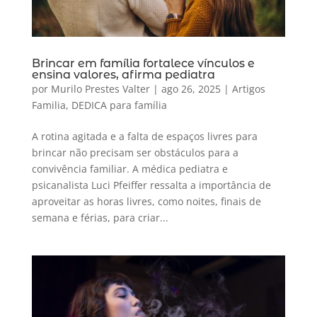
Brincar em família fortalece vínculos e
ensina valores, afirma pediatra
por
Murilo Prestes Valter
|
ago 26, 2025
|
Artigos
Familia
,
DEDICA para família
A rotina agitada e a falta de espaços livres para
brincar não precisam ser obstáculos para a
convivência familiar. A médica pediatra e
psicanalista Luci Pfeiffer ressalta a importância de
aproveitar as horas livres, como noites, finais de
semana e férias, para criar...