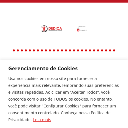
Gerenciamento de Cookies
Política
Política de Privacidade
Usamos cookies em nosso site para fornecer a
experiência mais relevante, lembrando suas preferências
Política de Acessibilidade
e visitas repetidas. Ao clicar em “Aceitar Todos”, você
concorda com o uso de TODOS os cookies. No entanto,
você pode visitar "Configurar Cookies" para fornecer um
Todos os Direitos Reservados © | Associação dos
consentimento controlado. Conheça nossa Política de
Amigos do Hospital de Clínicas ®
Privacidade.
Leia mais
Av. Agostinho Leão Jr, 336 – Alto da Glória, 80030-