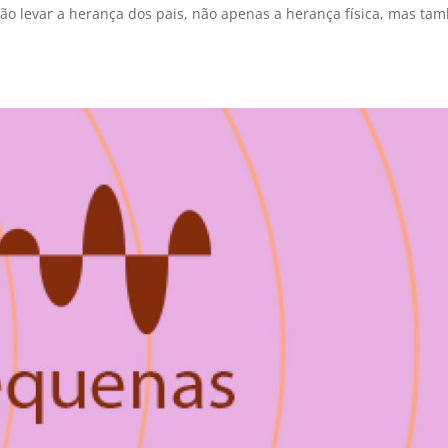
ão levar a herança dos pais, não apenas a herança física, mas t