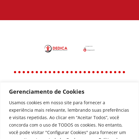
Gerenciamento de Cookies
Política
Política de Privacidade
Usamos cookies em nosso site para fornecer a
experiência mais relevante, lembrando suas preferências
Política de Acessibilidade
e visitas repetidas. Ao clicar em “Aceitar Todos”, você
concorda com o uso de TODOS os cookies. No entanto,
você pode visitar "Configurar Cookies" para fornecer um
Todos os Direitos Reservados © | Associação dos