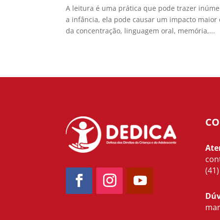
A leitura é uma prática que pode trazer inúm
a infância, ela pode causar um impacto maior
da concentração, linguagem oral, memória,...
CO
Ate
con
(41
Dúv
mar