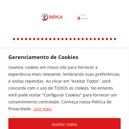
Gerenciamento de Cookies
Política
Política de Privacidade
Usamos cookies em nosso site para fornecer a
experiência mais relevante, lembrando suas preferências
Política de Acessibilidade
e visitas repetidas. Ao clicar em “Aceitar Todos”, você
concorda com o uso de TODOS os cookies. No entanto,
você pode visitar "Configurar Cookies" para fornecer um
Todos os Direitos Reservados © | Associação dos
consentimento controlado. Conheça nossa Política de
Amigos do Hospital de Clínicas ®
Privacidade.
Leia mais
Av. Agostinho Leão Jr, 336 – Alto da Glória, 80030-
110, Curitiba / PR
Aceitar todos