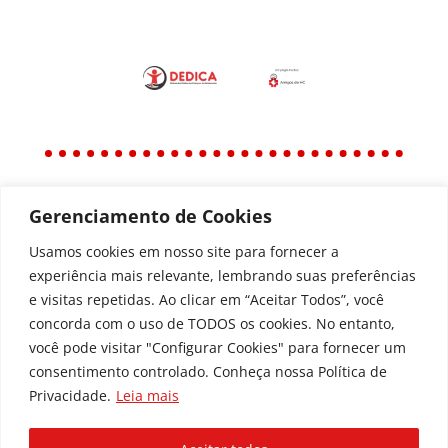
Gerenciamento de Cookies
Política
Política de Privacidade
Usamos cookies em nosso site para fornecer a
experiência mais relevante, lembrando suas preferências
Política de Acessibilidade
e visitas repetidas. Ao clicar em “Aceitar Todos”, você
concorda com o uso de TODOS os cookies. No entanto,
você pode visitar "Configurar Cookies" para fornecer um
Todos os Direitos Reservados © | Associação dos
consentimento controlado. Conheça nossa Política de
Amigos do Hospital de Clínicas ®
Privacidade.
Leia mais
Av. Agostinho Leão Jr, 336 – Alto da Glória, 80030-
110, Curitiba / PR