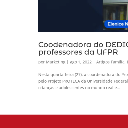
Coodenadora do DEDICA
professores da UFPR
por
Marketing
|
ago 1, 2022
|
Artigos Familia
,
Nesta quarta-feira (27), a coordenadora do Pro
pelo Projeto PROTECA da Universidade Federal 
crianças e adolescentes no mundo real e...