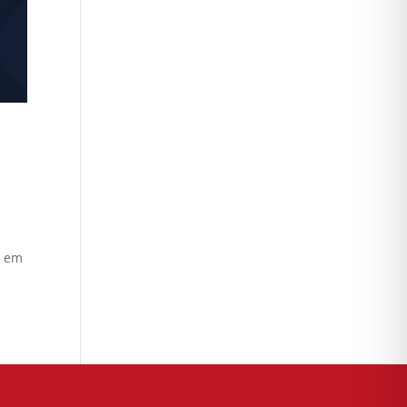
a
l em