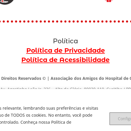
Política
Política de Privacidade
Política de Acessibilidade
 Direitos Reservados © | Associação dos Amigos do Hospital de C
Av. Agostinho Leão Jr, 336 – Alto da Glória, 80030-110, Curitiba / PR
(41) 3091-1000 |
marketing@dedica.org.br
 relevante, lembrando suas preferências e visitas
CNPJ:
79.698.643/0001-00
uso de TODOS os cookies. No entanto, você pode
Config
ontrolado. Conheça nossa Política de