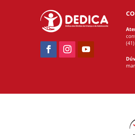
CO
Ate
con
(41
Dúv
mar