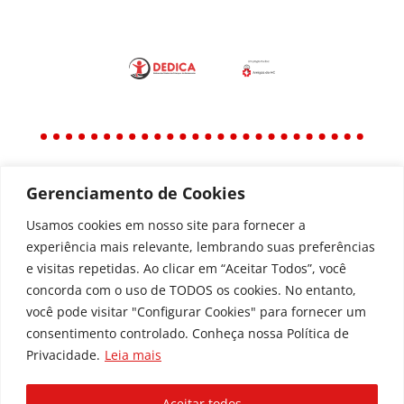
Gerenciamento de Cookies
Política
Política de Privacidade
Usamos cookies em nosso site para fornecer a
experiência mais relevante, lembrando suas preferências
Política de Acessibilidade
e visitas repetidas. Ao clicar em “Aceitar Todos”, você
concorda com o uso de TODOS os cookies. No entanto,
você pode visitar "Configurar Cookies" para fornecer um
Todos os Direitos Reservados © | Associação dos
consentimento controlado. Conheça nossa Política de
Amigos do Hospital de Clínicas ®
Privacidade.
Leia mais
Av. Agostinho Leão Jr, 336 – Alto da Glória, 80030-
110, Curitiba / PR
Aceitar todos