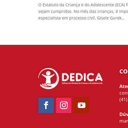
O Estatuto da Criança e do Adolescente (ECA) 
sejam cumpridos. No mês das crianças, é impo
especialista em processo civil, Gisele Gurek...
CO
Ate
con
(41
Dúv
mar