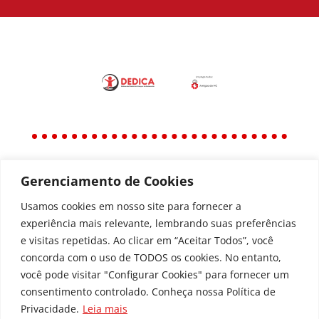
Gerenciamento de Cookies
Política
Política de Privacidade
Usamos cookies em nosso site para fornecer a
experiência mais relevante, lembrando suas preferências
Política de Acessibilidade
e visitas repetidas. Ao clicar em “Aceitar Todos”, você
concorda com o uso de TODOS os cookies. No entanto,
você pode visitar "Configurar Cookies" para fornecer um
Todos os Direitos Reservados © | Associação dos
consentimento controlado. Conheça nossa Política de
Amigos do Hospital de Clínicas ®
Privacidade.
Leia mais
Av. Agostinho Leão Jr, 336 – Alto da Glória, 80030-