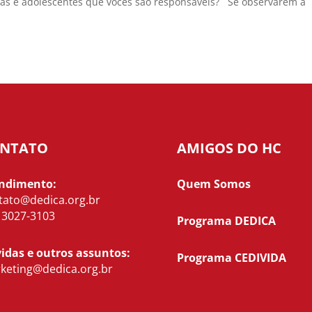
ças e adolescentes que vocês são responsáveis? Se observarem a
NTATO
AMIGOS DO HC
ndimento:
Quem Somos
tato@dedica.org.br
) 3027-3103
Programa DEDICA
idas e outros assuntos:
Programa CEDIVIDA
keting@dedica.org.br