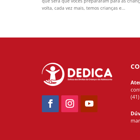
que será que vocês prepararam para as crian
volta, cada vez mais, temos crianças e...
CO
Ate
con
(41
Dúv
mar