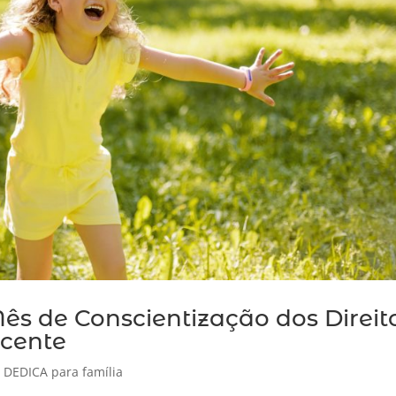
s de Conscientização dos Direit
scente
,
DEDICA para família