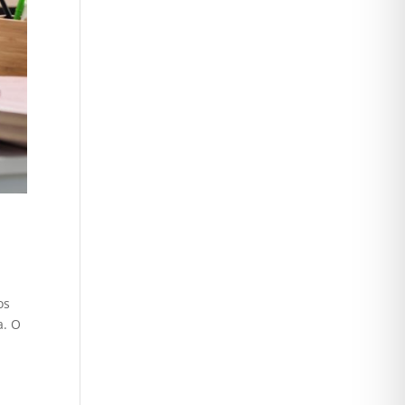
os
a. O