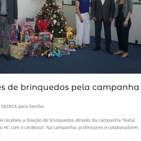
s de brinquedos pela campanha
,
DEDICA para família
ICA recebeu a doação de brinquedos através da campanha “Natal
 do HC com o UniBrasil. Na campanha, professores e colaboradores
.