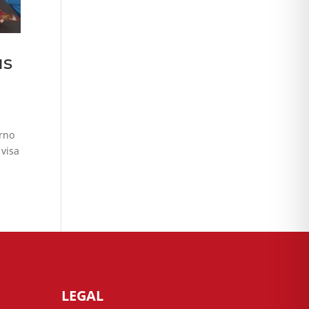
as
erno
visa
LEGAL