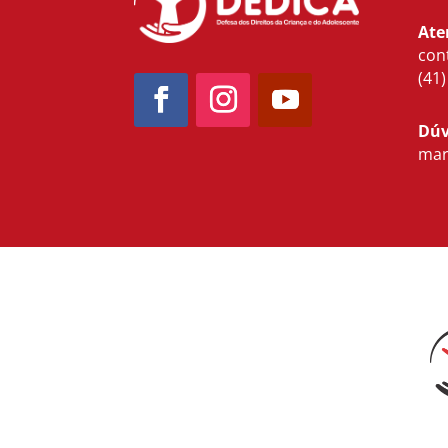
Ate
con
(41
Dúv
mar