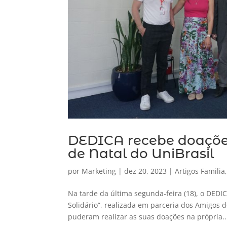
DEDICA recebe doaçõe
de Natal do UniBrasil
por
Marketing
|
dez 20, 2023
|
Artigos Familia
Na tarde da última segunda-feira (18), o DED
Solidário”, realizada em parceria dos Amigos
puderam realizar as suas doações na própria..